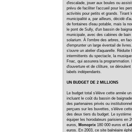
d'escalade, jouer aux boules ou assist
prévu de faciliter l'accueil pour les pe
activités pour petits et grands. Tirant l
municipalité a, par ailleurs, décidé d
de fontaines d'eau potable, mais la nou
le pont de Sully, d'un bassin de baig
municipale, avec des cabines de bain p
solarium. À l'ombre des arbres, en fac
d'emprunter un large éventail de livres
s'ouvre un atelier d'aquarelle. Réduit
intermittents du spectacle, la musique
Fnac, qui assurera la programmation. 
d'ouverture et de clôture, se déroulent
labels indépendants.
UN BUDGET DE 2 MILLIONS
Le budget total s'élève cette année un
incluant le coût du bassin de baignade
des partenaires privés ou institution
perçues sur les buvettes, s'élève cett
des deux tiers du budget. Le système
équiper les horodateurs parisiens en 
euros,
Monoprix
180 000 euros et
La
euros. En 2003, ce site balnéaire éphé