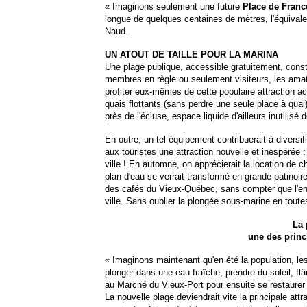
« Imaginons seulement une future
Place de Franc
longue de quelques centaines de mètres, l'équival
Naud.
UN ATOUT DE TAILLE POUR LA MARINA
Une plage publique, accessible gratuitement, constit
membres en règle ou seulement visiteurs, les amat
profiter eux-mêmes de cette populaire attraction 
quais flottants (sans perdre une seule place à quai)
près de l'écluse, espace liquide d'ailleurs inutilisé
En outre, un tel équipement contribuerait à diversifi
aux touristes une attraction nouvelle et inespérée 
ville ! En automne, on apprécierait la location de 
plan d'eau se verrait transformé en grande patino
des cafés du Vieux-Québec, sans compter que l'endr
ville. Sans oublier la plongée sous-marine en toute
La 
une des princi
« Imaginons maintenant qu'en été la population, les 
plonger dans une eau fraîche, prendre du soleil, fl
au Marché du Vieux-Port pour ensuite se restaurer 
La nouvelle plage deviendrait vite la principale a