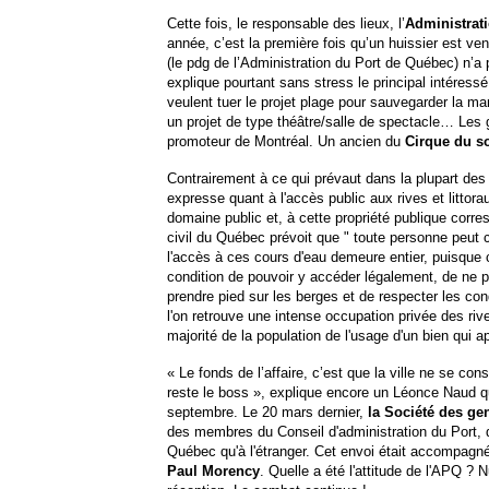
Cette fois, le responsable des lieux, l’
Administrat
année, c’est la première fois qu’un huissier est v
(le pdg de l’Administration du Port de Québec) n’a p
explique pourtant sans stress le principal intéress
veulent tuer le projet plage pour sauvegarder la m
un projet de type théâtre/salle de spectacle… Les 
promoteur de Montréal. Un ancien du
Cirque du so
Contrairement à ce qui prévaut dans la plupart des
expresse quant à l'accès public aux rives et littora
domaine public et, à cette propriété publique corres
civil du Québec prévoit que " toute personne peut c
l'accès à ces cours d'eau demeure entier, puisque c
condition de pouvoir y accéder légalement, de ne pa
prendre pied sur les berges et de respecter les cond
l'on retrouve une intense occupation privée des rive
majorité de la population de l'usage d'un bien qui a
« Le fonds de l’affaire, c’est que la ville ne se co
reste le boss », explique encore un Léonce Naud q
septembre. Le 20 mars dernier,
la Société des ge
des membres du Conseil d'administration du Port, 
Québec qu'à l'étranger. Cet envoi était accompagné d
Paul Morency
. Quelle a été l'attitude de l'APQ ?