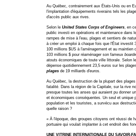
Au Québec, contrairement aux États-Unis ou en Eu
l'implantation d'équipements riverains tels les plag
d'accès public aux rives.
Selon le
United States Corps of Engineers
, en c
public investi en opérations et maintenance dans l
rampes de mise à l'eau, plages et sentiers de natu
à créer un emploi à chaque fois que l'État investi
100 millions $US à l'aménagement et au maintien d
103 millions $ pour réaménager son fameux
board
atouts économiques de toute ville littorale. Selon l
dépense quotidiennement 23,5 euros sur les plages 
plages
de 19 milliards d'euros.
Au Québec, la destruction de la plupart des plage
fatalité. Dans la région de la Capitale, sur la riv
presque toutes les anses qui auraient pu donner u
et économiques conséquentes. Un seul et unique pla
population et les touristes, a survécu aux destruct
quelle raison ?
« À l'époque, des groupes citoyens ont réussi de ha
portuaire qui voulait implanter à cet endroit des fon
UNE VITRINE INTERNATIONALE DU SAVOIR-F